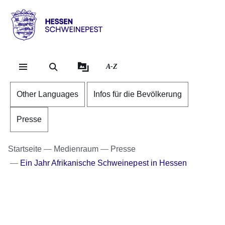
Direkt zum Kopf der Se
Direkt zum Inhalt
Direkt zum Fuß der Sei
Hessen
-
Schweinepest
A-Z
Other Languages
Infos für die Bevölkerung
Presse
Startseite
Medienraum
Presse
Ein Jahr Afrikanische Schweinepest in Hessen