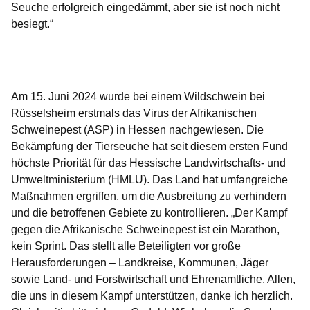
Seuche erfolgreich eingedämmt, aber sie ist noch nicht
besiegt.“
Öffnet sich in einem neuen Fenster
Öffnet sich in einem neuen Fenster
Öffnet sich in einem neuen Fenster
Öffnet sich in einem neuen Fenster
Öffnet sich in einem neuen Fenster
Am 15. Juni 2024 wurde bei einem Wildschwein bei
Rüsselsheim erstmals das Virus der Afrikanischen
Schweinepest (ASP) in Hessen nachgewiesen. Die
Bekämpfung der Tierseuche hat seit diesem ersten Fund
höchste Priorität für das Hessische Landwirtschafts- und
Umweltministerium (HMLU). Das Land hat umfangreiche
Maßnahmen ergriffen, um die Ausbreitung zu verhindern
und die betroffenen Gebiete zu kontrollieren. „Der Kampf
gegen die Afrikanische Schweinepest ist ein Marathon,
kein Sprint. Das stellt alle Beteiligten vor große
Herausforderungen – Landkreise, Kommunen, Jäger
sowie Land- und Forstwirtschaft und Ehrenamtliche. Allen,
die uns in diesem Kampf unterstützen, danke ich herzlich.